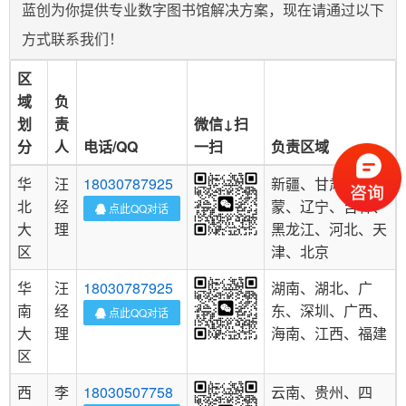
蓝创为你提供专业数字图书馆解决方案，现在请通过以下
方式联系我们！
区
域
负
划
责
微信↓扫
分
人
电话/QQ
一扫
负责区域
华
汪
18030787925
新疆、甘肃、内
北
经
蒙、辽宁、吉林、
点此QQ对话
大
理
黑龙江、河北、天
区
津、北京
华
汪
18030787925
湖南、湖北、广
南
经
东、深圳、广西、
点此QQ对话
大
理
海南、江西、福建
区
西
李
18030507758
云南、贵州、四