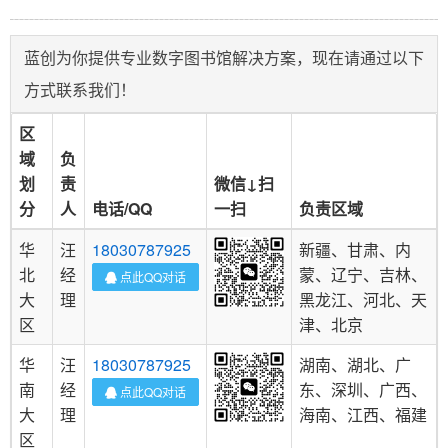
蓝创为你提供专业数字图书馆解决方案，现在请通过以下
方式联系我们！
区
域
负
划
责
微信↓扫
分
人
电话/QQ
一扫
负责区域
华
汪
18030787925
新疆、甘肃、内
北
经
蒙、辽宁、吉林、
点此QQ对话
大
理
黑龙江、河北、天
区
津、北京
华
汪
18030787925
湖南、湖北、广
南
经
东、深圳、广西、
点此QQ对话
大
理
海南、江西、福建
区