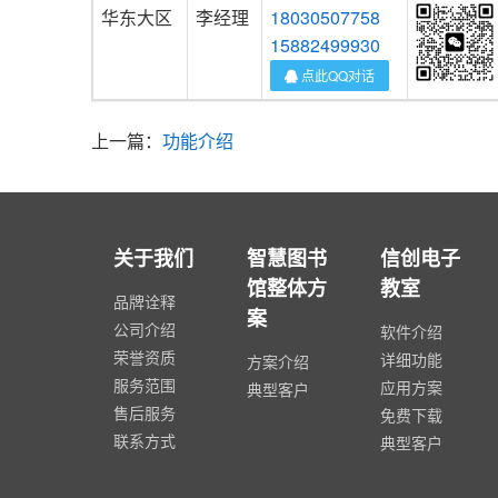
华东大区
李经理
18030507758
15882499930
点此QQ对话
上一篇：
功能介绍
关于我们
智慧图书
信创电子
馆整体方
教室
品牌诠释
案
公司介绍
软件介绍
荣誉资质
详细功能
方案介绍
服务范围
应用方案
典型客户
售后服务
免费下载
联系方式
典型客户