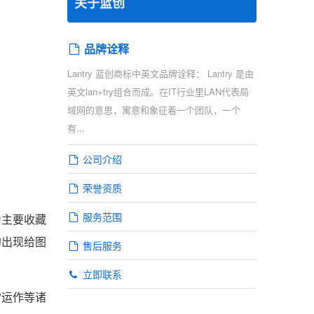
关于蓝创
品牌诠释
Lantry 蓝创商标中英文品牌诠释： Lantry 是由
英文lan+try组合而成。在IT行业里LAN代表局
域网的意思，寓意和象征着一个团队，一个
有...
公司介绍
荣誉资质
服务范围
主要收藏
的出现给图
售后服务
立即联系
运作等诸