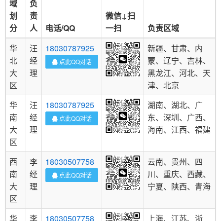
域
负
划
责
微信↓扫
分
人
电话/QQ
一扫
负责区域
华
汪
18030787925
新疆、甘肃、内
北
经
蒙、辽宁、吉林、
点此QQ对话
大
理
黑龙江、河北、天
区
津、北京
华
汪
18030787925
湖南、湖北、广
南
经
东、深圳、广西、
点此QQ对话
大
理
海南、江西、福建
区
西
李
18030507758
云南、贵州、四
南
经
川、重庆、西藏、
点此QQ对话
大
理
宁夏、陕西、青海
区
华
李
18030507758
上海、江苏、浙