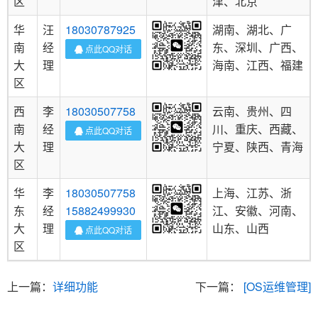
区
津、北京
华
汪
18030787925
湖南、湖北、广
南
经
东、深圳、广西、
点此QQ对话
大
理
海南、江西、福建
区
西
李
18030507758
云南、贵州、四
南
经
川、重庆、西藏、
点此QQ对话
大
理
宁夏、陕西、青海
区
华
李
18030507758
上海、江苏、浙
东
经
15882499930
江、安徽、河南、
大
理
山东、山西
点此QQ对话
区
上一篇：
详细功能
下一篇：
[OS运维管理]