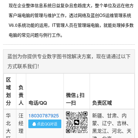
现在企业整体信息系统日益复杂且愈趋庞大，整个单位及远在他方
客户
端电脑的管理与维护工作，
透
过
网络及
蓝创OS运维管理系统
V6.0
系统功能的运用，
IT
管理人员在
管理端
电脑，就能
处理掉多数
电脑的常见问题与例行工作
。
蓝创为你提供专业数字图书馆解决方案，现在请通过以下
方式联系我们！
区
域
负
划
责
微信↓扫
分
人
电话/QQ
一扫
负责区域
华
汪
18030787925
新疆、甘肃、内
北
经
蒙、辽宁、吉林、
点此QQ对话
大
理
黑龙江、河北、天