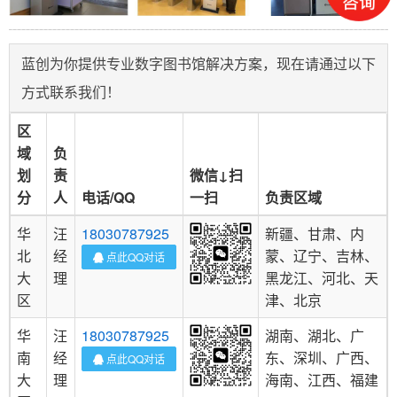
蓝创为你提供专业数字图书馆解决方案，现在请通过以下
方式联系我们！
区
域
负
划
责
微信↓扫
分
人
电话/QQ
一扫
负责区域
华
汪
18030787925
新疆、甘肃、内
北
经
蒙、辽宁、吉林、
点此QQ对话
大
理
黑龙江、河北、天
区
津、北京
华
汪
18030787925
湖南、湖北、广
南
经
东、深圳、广西、
点此QQ对话
大
理
海南、江西、福建