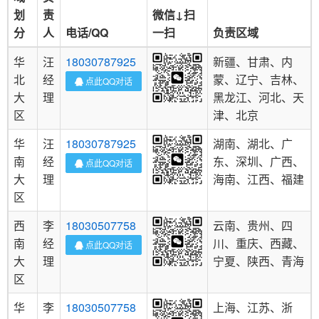
划
责
微信↓扫
分
人
电话/QQ
一扫
负责区域
华
汪
18030787925
新疆、甘肃、内
北
经
蒙、辽宁、吉林、
点此QQ对话
大
理
黑龙江、河北、天
区
津、北京
华
汪
18030787925
湖南、湖北、广
南
经
东、深圳、广西、
点此QQ对话
大
理
海南、江西、福建
区
西
李
18030507758
云南、贵州、四
南
经
川、重庆、西藏、
点此QQ对话
大
理
宁夏、陕西、青海
区
华
李
18030507758
上海、江苏、浙