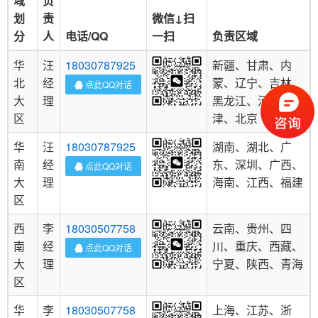
域
负
划
责
微信↓扫
分
人
电话/QQ
一扫
负责区域
华
汪
18030787925
新疆、甘肃、内
北
经
蒙、辽宁、吉林、
点此QQ对话
大
理
黑龙江、河北、天
区
津、北京
华
汪
18030787925
湖南、湖北、广
南
经
东、深圳、广西、
点此QQ对话
大
理
海南、江西、福建
区
西
李
18030507758
云南、贵州、四
南
经
川、重庆、西藏、
点此QQ对话
大
理
宁夏、陕西、青海
区
华
李
18030507758
上海、江苏、浙