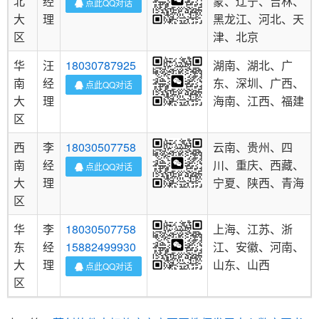
北
经
蒙、辽宁、吉林、
点此QQ对话
大
理
黑龙江、河北、天
区
津、北京
华
汪
18030787925
湖南、湖北、广
南
经
东、深圳、广西、
点此QQ对话
大
理
海南、江西、福建
区
西
李
18030507758
云南、贵州、四
南
经
川、重庆、西藏、
点此QQ对话
大
理
宁夏、陕西、青海
区
华
李
18030507758
上海、江苏、浙
东
经
15882499930
江、安徽、河南、
大
理
山东、山西
点此QQ对话
区