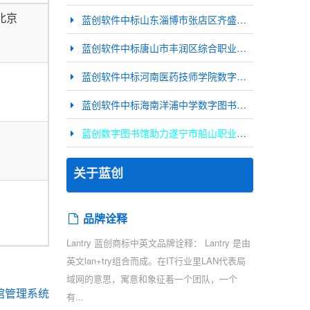
北京
蓝创软件中标山东淄博市张店区齐盛学校数字图书馆项目
蓝创软件中标唐山市丰润区综合职业技术教育中心
蓝创软件中标河南医药技师学院数字图书馆项目
蓝创软件中标海南洋浦中学数字图书馆项目
蓝创数字图书馆助力遂宁市船山职业技术学校移动图书馆建设
关于蓝创
品牌诠释
Lantry 蓝创商标中英文品牌诠释： Lantry 是由
英文lan+try组合而成。在IT行业里LAN代表局
域网的意思，寓意和象征着一个团队，一个
馆管理系统
有...