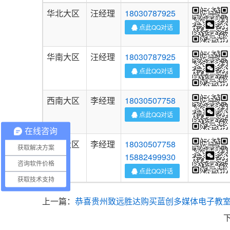
华北大区
汪经理
18030787925
点此QQ对话
华南大区
汪经理
18030787925
点此QQ对话
西南大区
李经理
18030507758
点此QQ对话
在线咨询
华东大区
李经理
18030507758
获取解决方案
15882499930
咨询软件价格
点此QQ对话
获取技术支持
上一篇：
恭喜贵州致远胜达购买蓝创多媒体电子教室V